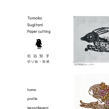
Tomoko
Skip
to
Sugitani
content
Paper cutting
杉谷知子
切り絵・剪紙
2023和紙カレンダー
home
profile
lesson&event