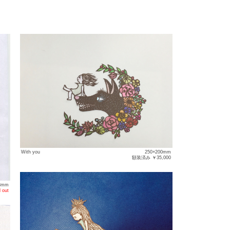
With you
250×200mm
額装済み ￥35,000
3mm
 out