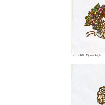
わたしの騎獣
｜
My snail knight