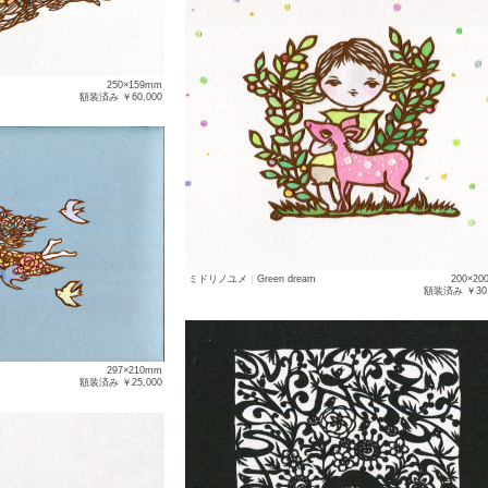
250×159mm
額装済み ￥60,000
ミドリノユメ
｜
Green dream
200×20
額装済み ￥
297×210mm
額装済み ￥25,000