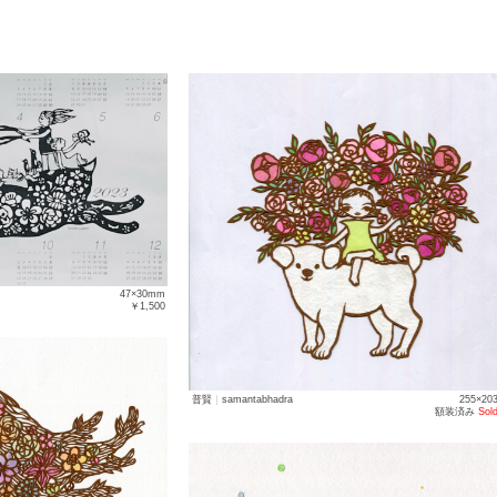
47×30mm
￥1,500
普賢
｜
samantabhadra
255×20
額装済み
Sold