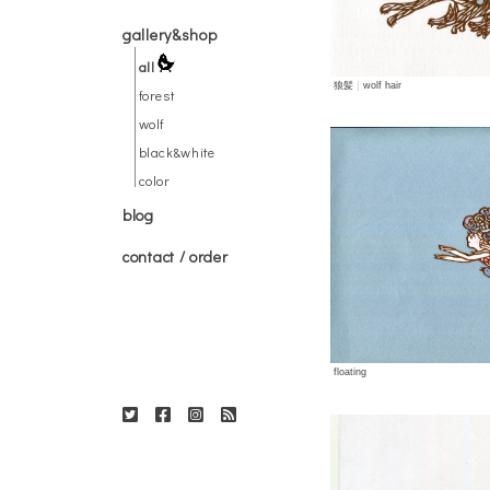
gallery&shop
all
狼髪
｜
wolf hair
forest
wolf
black&white
color
blog
contact / order
floating