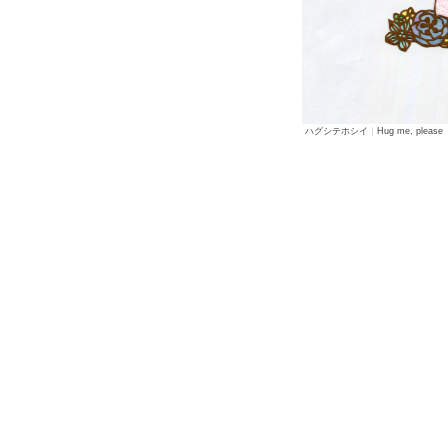
ハグシテホシイ
｜
Hug me, please