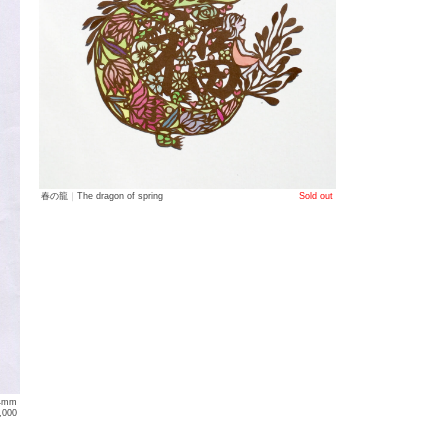
春の龍
｜
The dragon of spring
Sold out
4mm
35,000