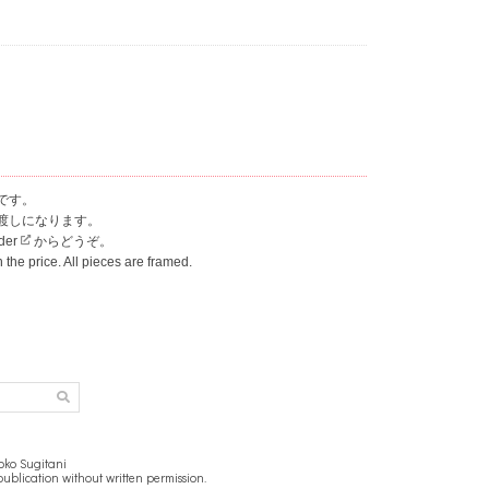
です。
渡しになります。
rder
からどうぞ。
n the price. All pieces are framed.
検
索
ko Sugitani
ublication without written permission.