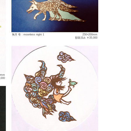
無月 壱
｜
moonless night 1
250×200mm
額装済み ￥35,000
0mm
30,000