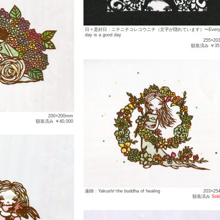
日々是好日
｜
ニチニチコレコウニチ（文字が隠れています）〜Ever
day is a good day
255×20
額装済み ￥
200×200mm
額装済み ￥40,000
薬師
｜
Yakushi~the buddha of healing
203×25
額装済み
Sold