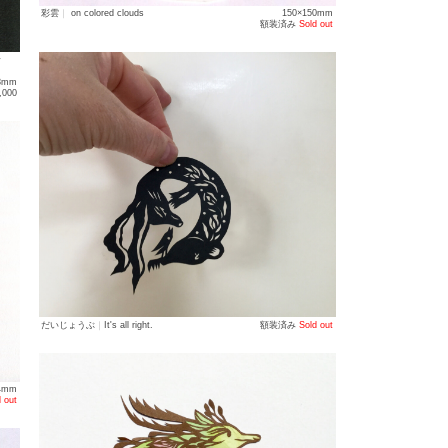
彩雲
｜
on colored clouds
150×150mm
額装済み
Sold out
y
3mm
35,000
だいじょうぶ
｜
It's all right.
額装済み
Sold out
4mm
 out