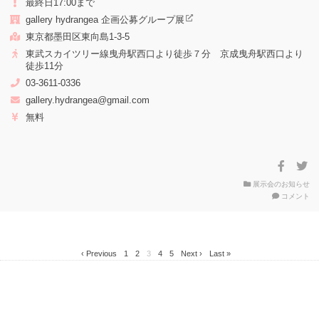
最終日17:00まで
gallery hydrangea 企画公募グループ展
東京都墨田区東向島1-3-5
東武スカイツリー線曳舟駅西口より徒歩７分 京成曳舟駅西口より
徒歩11分
03-3611-0336
gallery.hydrangea@gmail.com
無料
展示会のお知らせ
on
コメント
『
く
し
た
‹ Previous
1
2
3
4
5
Next ›
Last »
時
代
gal
hy
企
画