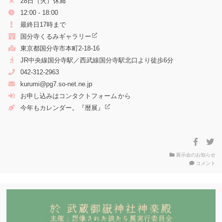
28日（火）休廊
12:00 - 18:00
最終日17時まで
国分寺くるみギャラリー
東京都国分寺市本町2-18-16
JR中央線国分寺駅／西武線国分寺駅北口より徒歩6分
042-312-2963
kurumi@pg7.so-net.ne.jp
お申し込みは
コンタクトフォーム
から
今年もカレンダー。『暦展』
展示会のお知らせ
on
コメント
暦
展
20