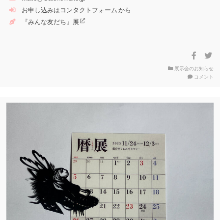
お申し込みは
コンタクトフォーム
から
『みんな友だち』展
展示会のお知らせ
on
コメント
『
ん
な
友
だ
ち
展