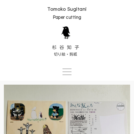
Tomoko Sugitani
Paper cutting
杉谷知子
切り絵・剪紙
Skip
to
content