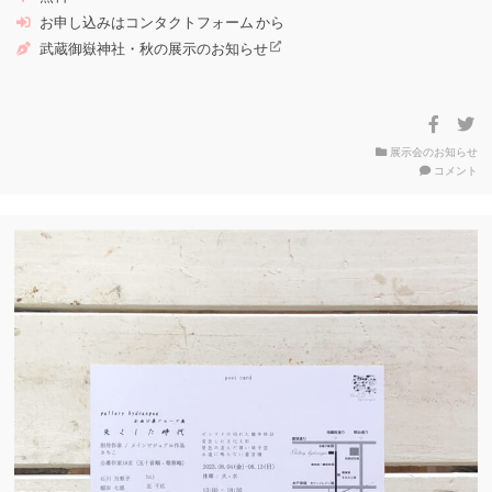
お申し込みは
コンタクトフォーム
から
武蔵御嶽神社・秋の展示のお知らせ
展示会のお知らせ
on
コメント
想
像
さ
れ
た
狼
た
ち
展
20
秋