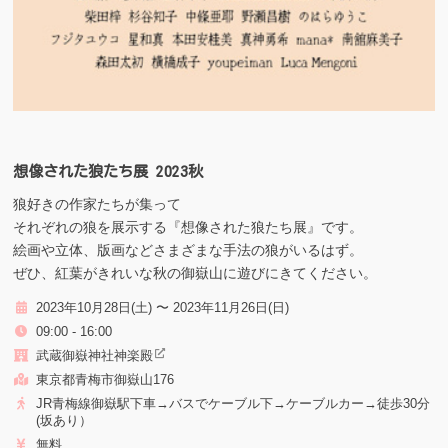
想像された狼たち展 2023秋
狼好きの作家たちが集って
それぞれの狼を展示する『想像された狼たち展』です。
絵画や立体、版画などさまざまな手法の狼がいるはず。
ぜひ、紅葉がきれいな秋の御嶽山に遊びにきてください。
2023年10月28日(土) 〜 2023年11月26日(日)
09:00 - 16:00
武蔵御嶽神社神楽殿
東京都青梅市御嶽山176
JR青梅線御嶽駅下車→バスでケーブル下→ケーブルカー→徒歩30分
(坂あり）
無料