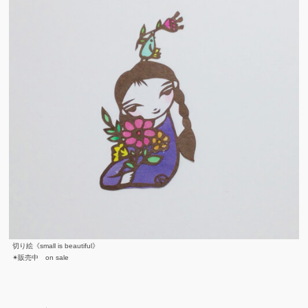
切り絵《small is beautiful》
✴︎販売中 on sale