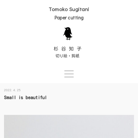
Tomoko Sugitani
Paper cutting
杉谷知子
切り絵・剪紙
Skip
2022. 4. 25
to
Small is beautiful
content