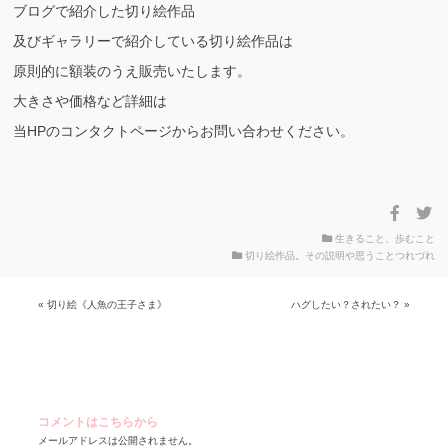
ブログで紹介した切り絵作品
及びギャラリーで紹介している切り絵作品は
原則的に額装のうえ販売いたします。
大きさや価格など詳細は
当HPのコンタクトページからお問い合わせください。
生きること、歩むこと
切り絵作品。その説明や思うことつれづれ
投
« 切り絵《人魚の王子さま》
ハグしたい？されたい？ »
稿
ナ
ビ
ゲ
コメントはこちらから
ー
メールアドレスは公開されません。