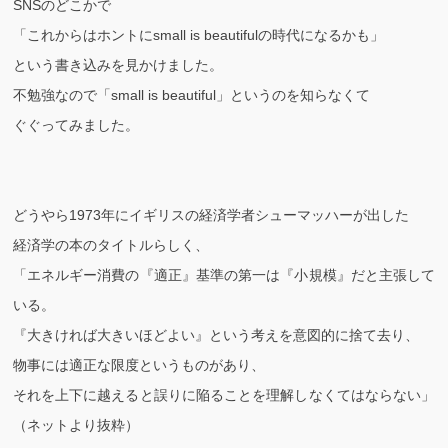
SNSのどこかで
「これからはホントにsmall is beautifulの時代になるかも」
という書き込みを見かけました。
不勉強なので「small is beautiful」というのを知らなくて
ぐぐってみました。
どうやら1973年にイギリスの経済学者シューマッハーが出した
経済学の本のタイトルらしく、
「エネルギー消費の『適正』基準の第一は『小規模』だと主張して
いる。
『大きければ大きいほどよい』という考えを意図的に捨て去り、
物事には適正な限度というものがあり、
それを上下に越えると誤りに陥ることを理解しなくてはならない」
（ネットより抜粋）