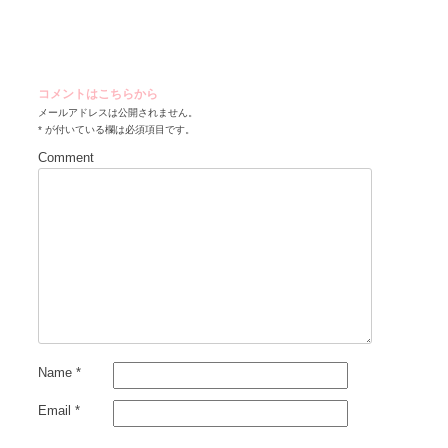
稿
ナ
ビ
ゲ
コメントはこちらから
ー
メールアドレスは公開されません。
*
が付いている欄は必須項目です。
シ
Comment
ョ
ン
Name
*
Email
*