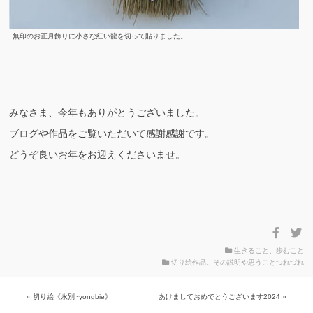
無印のお正月飾りに小さな紅い龍を切って貼りました。
みなさま、今年もありがとうございました。
ブログや作品をご覧いただいて感謝感謝です。
どうぞ良いお年をお迎えくださいませ。
生きること、歩むこと
切り絵作品。その説明や思うことつれづれ
投
« 切り絵《永別~yongbie》
あけましておめでとうございます2024 »